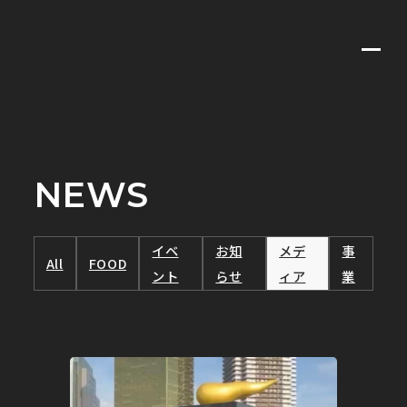
VALUE
MEMBERS
BUSINESS
NEWS
CONTACT
COMPANY
NEWS
イベ
お知
メデ
事
All
FOOD
ント
らせ
ィア
業