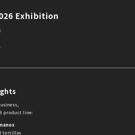
26 Exhibition
t
.
ights
business,
B product line:
rmanos
 tortillas