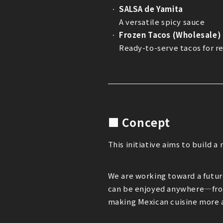
SALSA de Yamita
A versatile spicy sauce
Frozen Tacos (Wholesale)
Ready-to-serve tacos for r
■ Concept
This initiative aims to build a
We are working toward a futur
can be enjoyed anywhere—fro
making Mexican cuisine more a